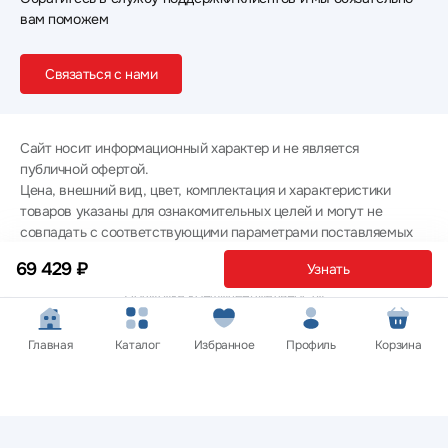
вам поможем
Связаться с нами
Сайт носит информационный характер и не является
публичной офертой.
Цена, внешний вид, цвет, комплектация и характеристики
товаров указаны для ознакомительных целей и могут не
совпадать с соответствующими параметрами поставляемых
товаров - уточняйте информацию у менеджера при
69 429 ₽
Узнать
оформлении заказа.
Политика конфиденциальности
© 2012 — 2026 ООО «Эпл Тэк»
Главная
Каталог
Избранное
Профиль
Корзина