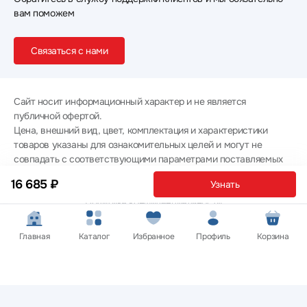
вам поможем
Связаться с нами
Сайт носит информационный характер и не является
публичной офертой.
Цена, внешний вид, цвет, комплектация и характеристики
товаров указаны для ознакомительных целей и могут не
совпадать с соответствующими параметрами поставляемых
товаров - уточняйте информацию у менеджера при
16 685 ₽
Узнать
оформлении заказа.
Политика конфиденциальности
© 2012 — 2026 ООО «Эпл Тэк»
Главная
Каталог
Избранное
Профиль
Корзина