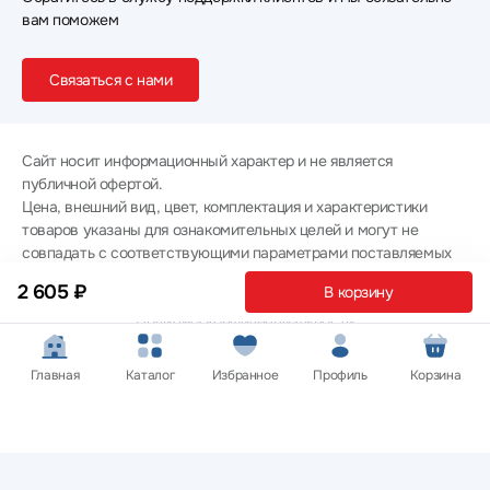
вам поможем
Связаться с нами
Сайт носит информационный характер и не является
публичной офертой.
Цена, внешний вид, цвет, комплектация и характеристики
товаров указаны для ознакомительных целей и могут не
совпадать с соответствующими параметрами поставляемых
товаров - уточняйте информацию у менеджера при
2 605 ₽
В корзину
оформлении заказа.
Политика конфиденциальности
© 2012 — 2026 ООО «Эпл Тэк»
Главная
Каталог
Избранное
Профиль
Корзина