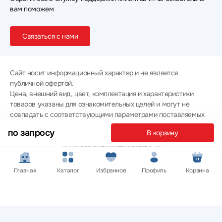
вам поможем
Связаться с нами
Сайт носит информационный характер и не является
публичной офертой.
Цена, внешний вид, цвет, комплектация и характеристики
товаров указаны для ознакомительных целей и могут не
совпадать с соответствующими параметрами поставляемых
товаров - уточняйте информацию у менеджера при
по запросу
В корзину
оформлении заказа.
Политика конфиденциальности
© 2012 — 2026 ООО «Эпл Тэк»
Главная
Каталог
Избранное
Профиль
Корзина