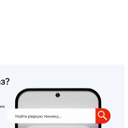
аз?
ьно