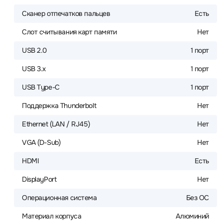
Сканер отпечатков пальцев
Есть
Слот считывания карт памяти
Нет
USB 2.0
1 порт
USB 3.x
1 порт
USB Type-C
1 порт
Поддержка Thunderbolt
Нет
Ethernet (LAN / RJ45)
Нет
VGA (D-Sub)
Нет
HDMI
Есть
DisplayPort
Нет
Операционная система
Без ОС
Материал корпуса
Алюминий