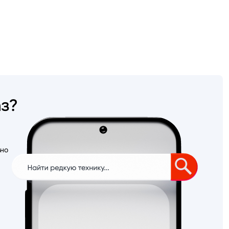
аз?
ьно