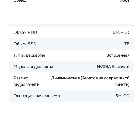
Бренд
Asus
Объём HDD
без HDD
Объем SSD
1 ТБ
Тип видеокарты
Встроенная
Модель видеокарты
NVIDIA Blackwell
Размер
Динамическая (берется из оперативной
видеопамяти
памяти)
Операционная система
Без ОС