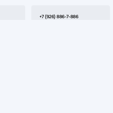
+7 (926) 886-7-886
Для сообщений в Whatsapp, Max и
Telegram
Также доступен для обычных звонков
и сообщений 09:00-18:00 (Пн-Пт)
ержки
+7 (495) 822-02-80
 вам
Городской номер
office@apltech.ru
Для запросов и спецификаций
етствующими параметрами поставляемых