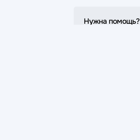
Нужна помощь?
Мы на связи!
Обратитесь в службу подд
клиентов и мы обязательно
поможем
График работы:
09:00-18:00 (Пн-Пт)
ртой.
в указаны для ознакомительных целей и могут не совпадать с соотв
аза.