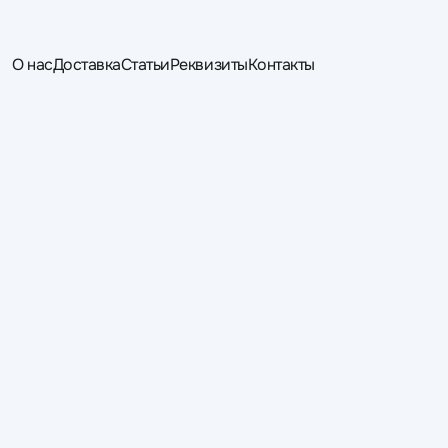
О нас
Доставка
Статьи
Реквизиты
Контакты
Будь первым кто узнает
Подпишись и получи лучшее предложение
Подписаться
Сайт носит информационный характер и не является публичной офе
Цена, внешний вид, цвет, комплектация и характеристики товаро
товаров - уточняйте информацию у менеджера при оформлении зак