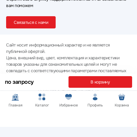
вам поможем
Связаться с нами
Сайт носит информационный характер и не является
публичной офертой.
Цена, внешний вид, цвет, комплектация и характеристики
товаров указаны для ознакомительных целей и могут не
совпадать с соответствующими параметрами поставляемых
товаров - уточняйте информацию у менеджера при
по запросу
В корзину
оформлении заказа.
Политика конфиденциальности
© 2012 — 2026 ООО «Эпл Тэк»
Главная
Каталог
Избранное
Профиль
Корзина