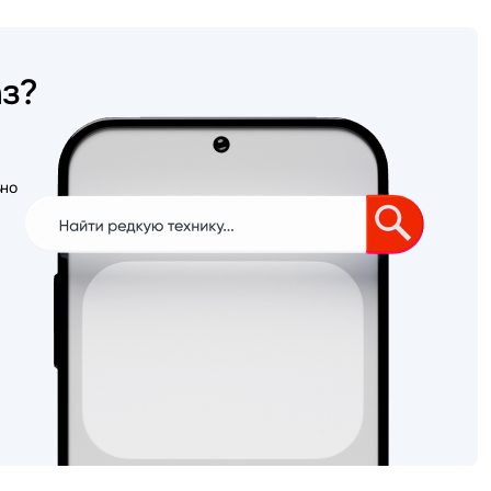
аз?
ьно