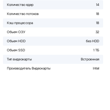
Количество ядер
14
Количество потоков
18
Кэш процессора
18
Объем ОЗУ
32
Объем HDD
без HDD
Объем SSD
1 ТБ
Тип видеокарты
Встроенная
Производитель Видеокарты
Intel