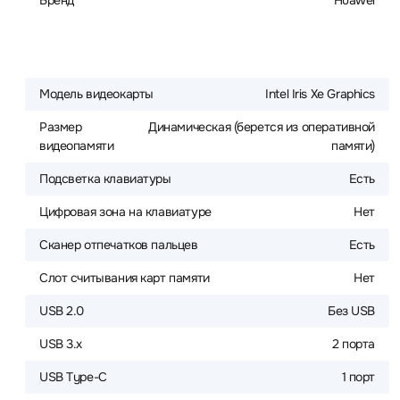
Бренд
Huawei
Модель видеокарты
Intel Iris Xe Graphics
Размер
Динамическая (берется из оперативной
видеопамяти
памяти)
Подсветка клавиатуры
Есть
Цифровая зона на клавиатуре
Нет
Сканер отпечатков пальцев
Есть
Слот считывания карт памяти
Нет
USB 2.0
Без USB
USB 3.x
2 порта
USB Type-C
1 порт