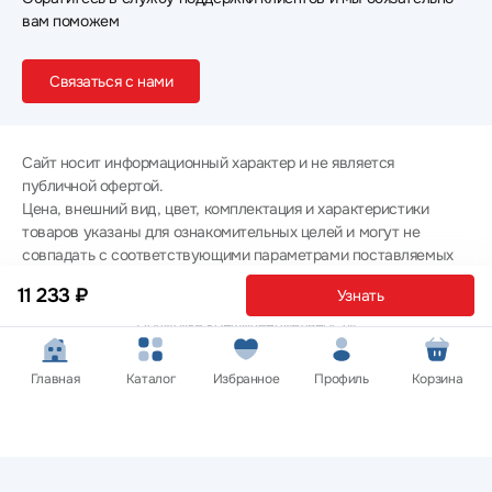
вам поможем
Связаться с нами
Сайт носит информационный характер и не является
публичной офертой.
Цена, внешний вид, цвет, комплектация и характеристики
товаров указаны для ознакомительных целей и могут не
совпадать с соответствующими параметрами поставляемых
товаров - уточняйте информацию у менеджера при
11 233 ₽
Узнать
оформлении заказа.
Политика конфиденциальности
© 2012 — 2026 ООО «Эпл Тэк»
Главная
Каталог
Избранное
Профиль
Корзина