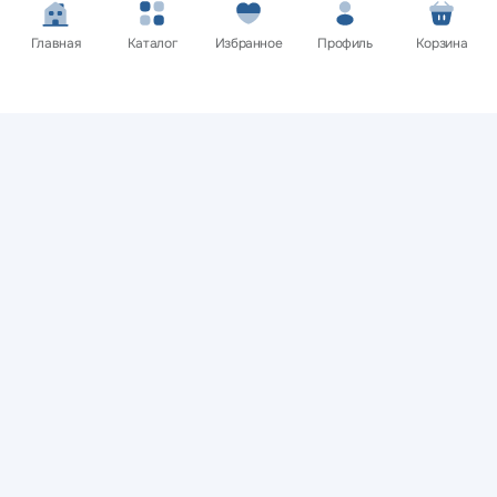
Главная
Каталог
Избранное
Профиль
Корзина
Покупателям
Нужна помощь? Мы на связи!
Обратитесь в службу поддержки клиентов и мы обязательно
вам поможем
Связаться с нами
Сайт носит информационный характер и не является
публичной офертой.