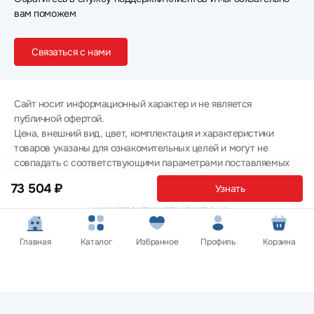
вам поможем
Связаться с нами
Сайт носит информационный характер и не является
публичной офертой.
Цена, внешний вид, цвет, комплектация и характеристики
товаров указаны для ознакомительных целей и могут не
совпадать с соответствующими параметрами поставляемых
товаров - уточняйте информацию у менеджера при
73 504 ₽
Узнать
оформлении заказа.
Политика конфиденциальности
© 2012 — 2026 ООО «Эпл Тэк»
Главная
Каталог
Избранное
Профиль
Корзина