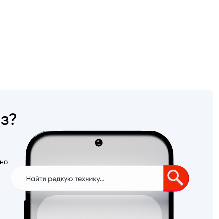
аз?
ьно