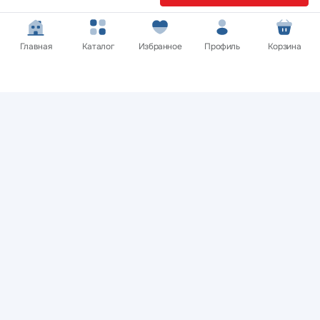
Оставить заявку
Главная
Каталог
Избранное
Профиль
Корзина
Покупателям
Нужна помощь? Мы на связи!
Обратитесь в службу поддержки клиентов и мы обязательно
вам поможем
Связаться с нами