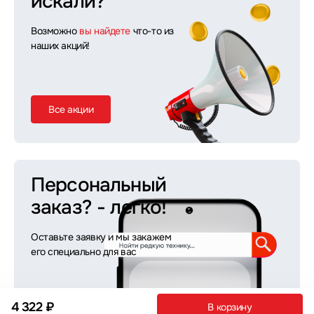
искали?
Возможно
вы найдете
что-то из
наших акций!
Все акции
Персональный
заказ?
- легко!
Оставьте заявку и мы закажем
его специально для вас
4 322 ₽
В корзину