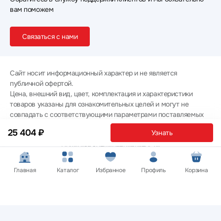
вам поможем
Связаться с нами
Сайт носит информационный характер и не является
публичной офертой.
Цена, внешний вид, цвет, комплектация и характеристики
товаров указаны для ознакомительных целей и могут не
совпадать с соответствующими параметрами поставляемых
товаров - уточняйте информацию у менеджера при
25 404 ₽
Узнать
оформлении заказа.
Политика конфиденциальности
© 2012 — 2026 ООО «Эпл Тэк»
Главная
Каталог
Избранное
Профиль
Корзина