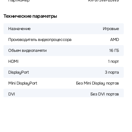
Партномер
RX-97SWFB3W9
Технические параметры
Назначение
Игровые
Производитель видеопроцессора
AMD
Объем видеопамяти
16 ГБ
HDMI
1 порт
DisplayPort
3 порта
Mini DisplayPort
Без Mini Display портов
DVI
Без DVI портов