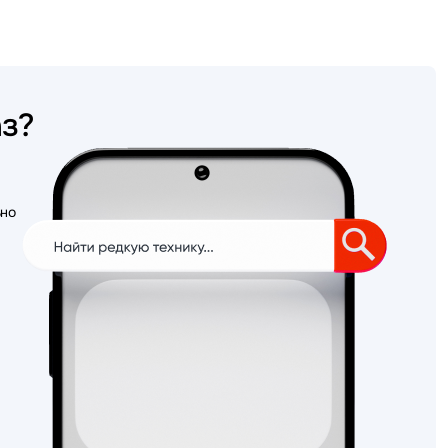
аз?
ьно