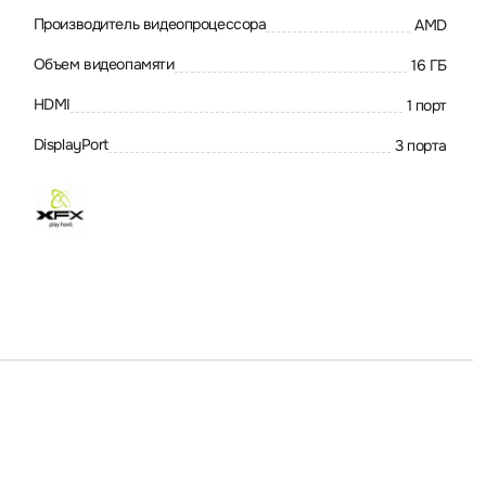
Производитель видеопроцессора
AMD
Объем видеопамяти
16 ГБ
HDMI
1 порт
DisplayPort
3 порта