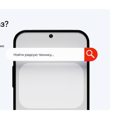
аз?
ьно