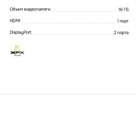
Объем видеопамяти
16 ГБ
HDMI
1 порт
DisplayPort
2 порта