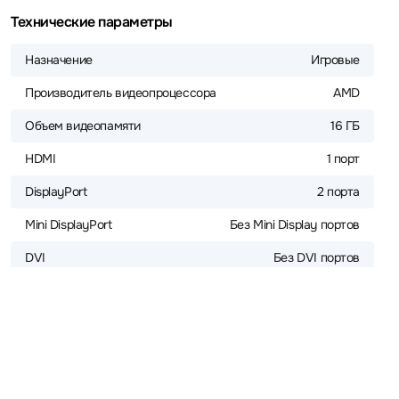
Технические параметры
Назначение
Игровые
Производитель видеопроцессора
AMD
Объем видеопамяти
16 ГБ
HDMI
1 порт
DisplayPort
2 порта
Mini DisplayPort
Без Mini Display портов
DVI
Без DVI портов