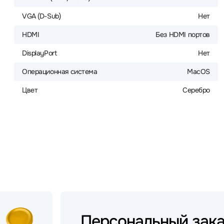
VGA (D-Sub)
Нет
HDMI
Без HDMI портов
DisplayPort
Нет
Операционная система
MacOS
Цвет
Серебро
Персональный
зак