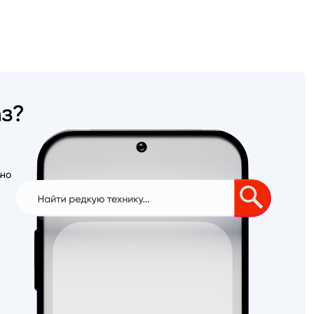
аз?
ьно