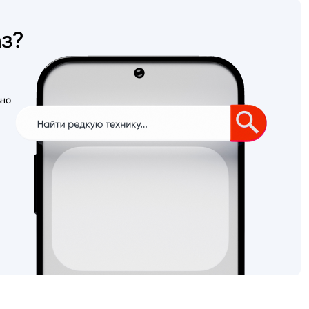
аз?
ьно