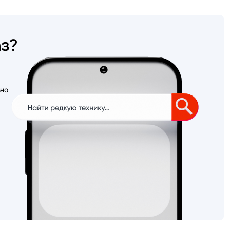
аз?
ьно