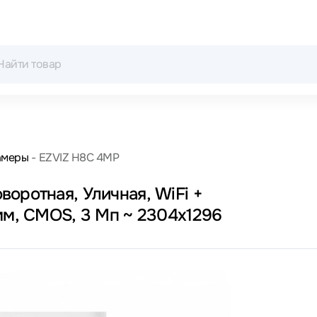
амеры
EZVIZ H8C 4MP
оротная, Уличная, WiFi +
мм, CMOS, 3 Мп ~ 2304x1296