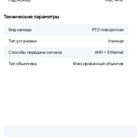
Партномер
H8C 4MP
Технические параметры
Вид камеры
PTZ-поворотная
Тип установки
Уличная
Способы передачи сигнала
WiFi + Ethernet
Тип объектива
Фиксированный объектив