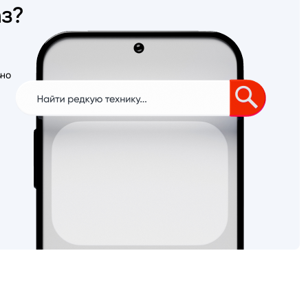
аз?
ьно