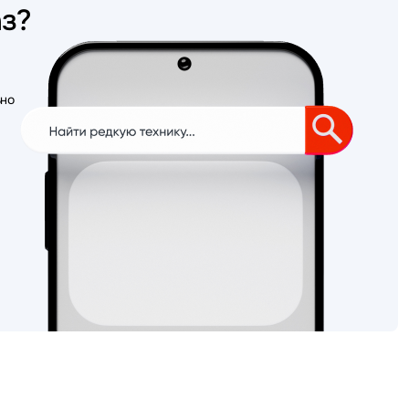
аз?
ьно