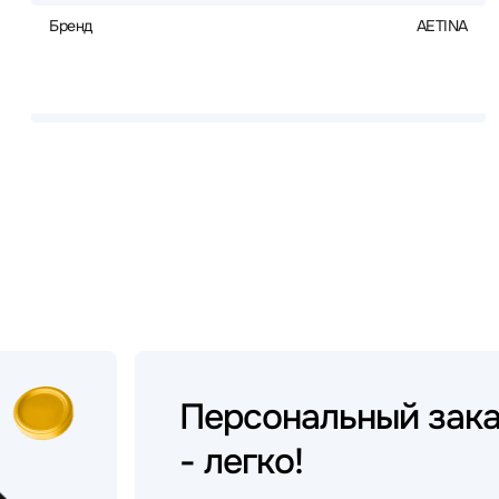
Бренд
AETINA
Персональный
зак
- легко!