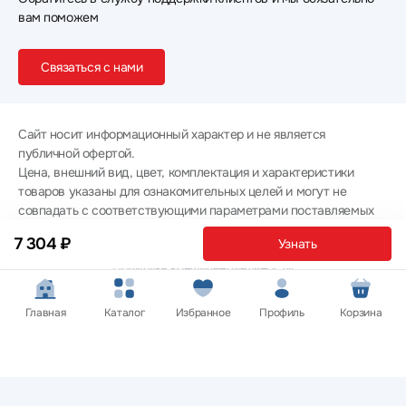
вам поможем
Связаться с нами
Сайт носит информационный характер и не является
публичной офертой.
Цена, внешний вид, цвет, комплектация и характеристики
товаров указаны для ознакомительных целей и могут не
совпадать с соответствующими параметрами поставляемых
товаров - уточняйте информацию у менеджера при
7 304 ₽
Узнать
оформлении заказа.
Политика конфиденциальности
© 2012 — 2026 ООО «Эпл Тэк»
Главная
Каталог
Избранное
Профиль
Корзина