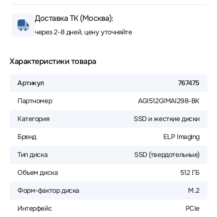
Доставка ТК (Москва):
через 2-8 дней, цену уточняйте
Характеристики товара
Артикул
767475
Партномер
AGI512GIMAI298-BK
Категория
SSD и жесткие диски
Бренд
ELP Imaging
Тип диска
SSD (твердотельные)
Объем диска
512 ГБ
Форм-фактор диска
M.2
Интерфейс
PCIe