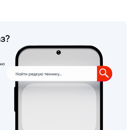
аз?
ьно