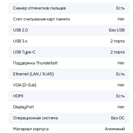
Сканер отпечатков пальцев
Есть
Слот считывания карт памяти
Нет
USB 2.0
Без USB
USB 3.x
2 порта
USB Type-C
2 порта
Поддержка Thunderbolt
Нет
Ethernet (LAN / RJ45)
Есть
VGA (D-Sub)
Нет
HDMI
Есть
DisplayPort
Нет
Операционная система
Без ОС
Материал корпуса
Алюминий