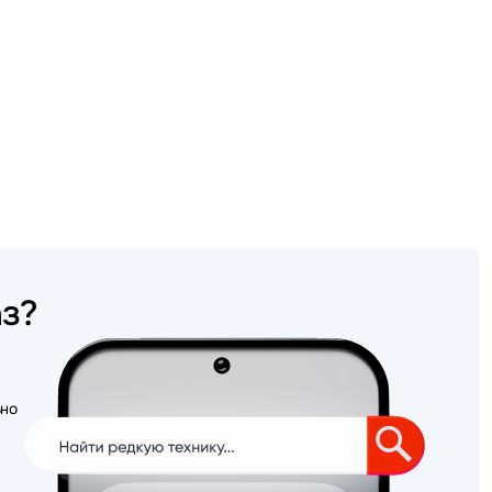
аз?
ьно