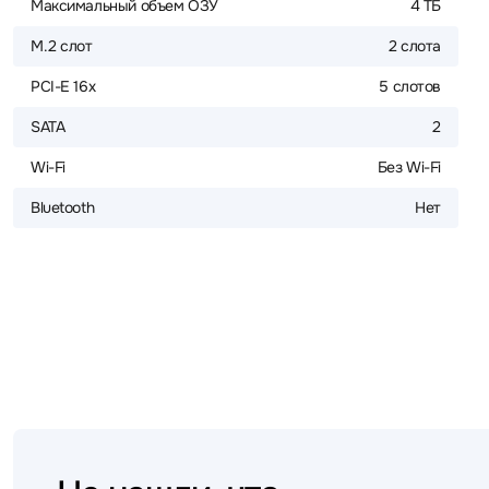
Максимальный объем ОЗУ
4 ТБ
M.2 слот
2 слота
PCI-E 16x
5 слотов
SATA
2
Wi-Fi
Без Wi-Fi
Bluetooth
Нет