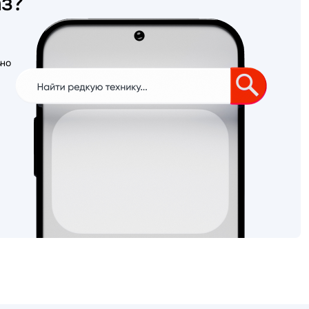
аз?
ьно