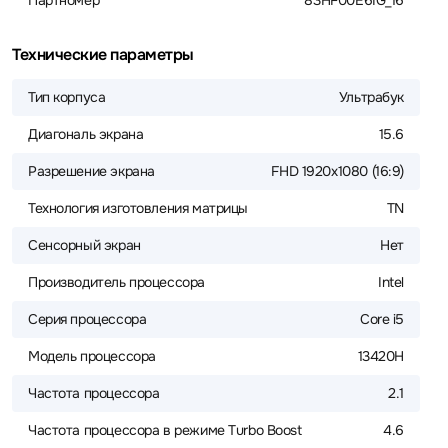
Партномер
83HF00E6IG_16
Технические параметры
Тип корпуса
Ультрабук
Диагональ экрана
15.6
Разрешение экрана
FHD 1920x1080 (16:9)
Технология изготовления матрицы
TN
Сенсорный экран
Нет
Производитель процессора
Intel
Серия процессора
Core i5
Модель процессора
13420H
Частота процессора
2.1
Частота процессора в режиме Turbo Boost
4.6