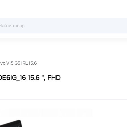
vo V15 G5 IRL 15.6
E6IG_16 15.6 ", FHD