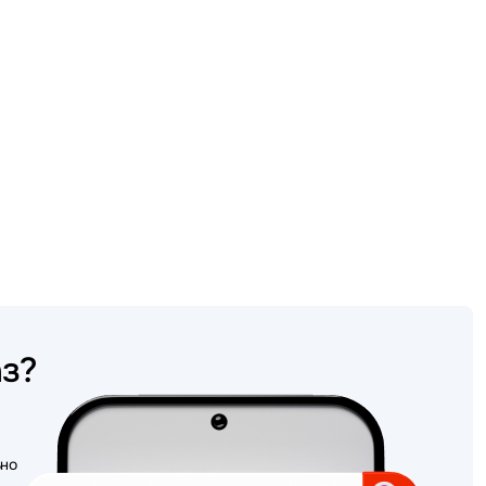
аз?
ьно