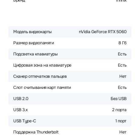
Бренд
Infinix
Модель видеокарты
nVidia GeForce RTX 5060
Размер видеопамяти
8 Гб
Подсветка клавиатуры
Есть
Цифровая зона на клавиатуре
Есть
Сканер отпечатков пальцев
Нет
Слот считывания карт памяти
Есть
USB 2.0
Без USB
USB 3.x
2 порта
USB Type-C
1 порт
Поддержка Thunderbolt
Нет