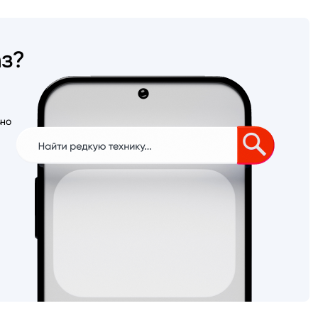
аз?
ьно