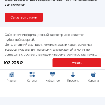
вам поможем
Связаться с нами
Сайт носит информационный характер и не является
публичной офертой.
Цена, внешний вид, цвет, комплектация и характеристики
товаров указаны для ознакомительных целей и могут не
совпадать с соответствующими параметрами поставляемых
товаров - уточняйте информацию у менеджера при
103 206 ₽
Узнать
оформлении заказа.
Политика конфиденциальности
© 2012 — 2026 ООО «Эпл Тэк»
Главная
Каталог
Избранное
Профиль
Корзина