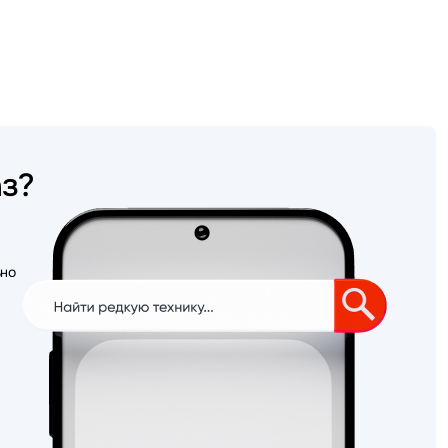
аз?
ьно