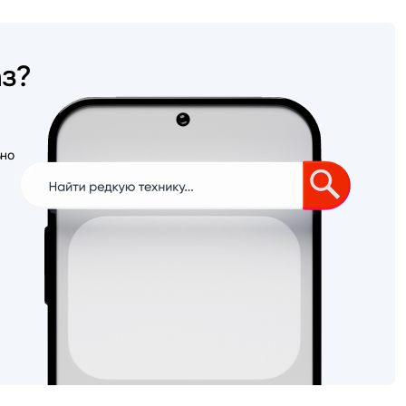
аз?
ьно