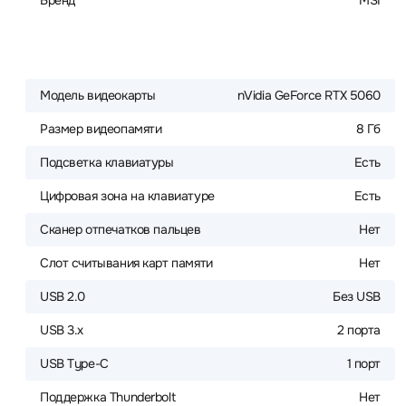
Бренд
MSI
Модель видеокарты
nVidia GeForce RTX 5060
Размер видеопамяти
8 Гб
Подсветка клавиатуры
Есть
Цифровая зона на клавиатуре
Есть
Сканер отпечатков пальцев
Нет
Слот считывания карт памяти
Нет
USB 2.0
Без USB
USB 3.x
2 порта
USB Type-C
1 порт
Поддержка Thunderbolt
Нет