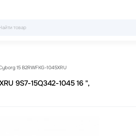
 Cyborg 15 B2RWFKG-1045XRU
RU 9S7-15Q342-1045 16 ",