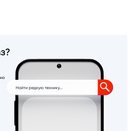
аз?
ьно