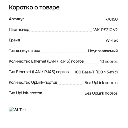
Коротко о товаре
Артикул
776150
Партномер
WK-PS210 V2
Бренд
Wi-Tek
Тип коммутатора
Неуправляемый
Количество Ethernet (LAN / RJ45) портов
10 портов
Тип Ethernet (LAN / RJ45) портов
100 Base-T (100 мбит/с)
Количество UpLink-портов
Без UpLink портов
Тип UpLink-портов
Без UpLink портов