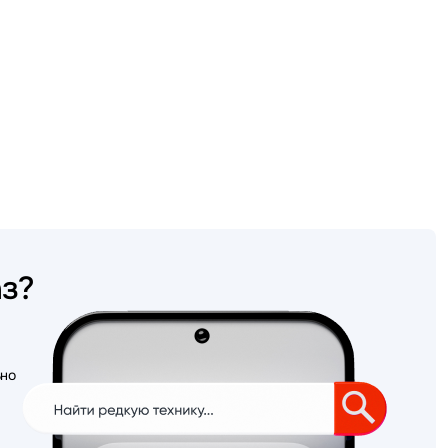
аз?
ьно