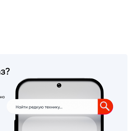
аз?
ьно