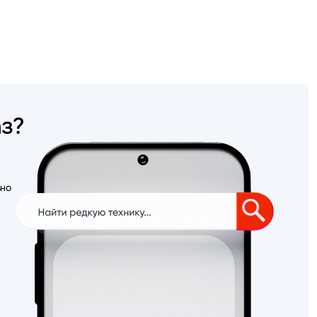
аз?
ьно