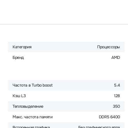
Категория
Процессоры
Бренд
AMD
Частота в Turbo boost
5.4
Кэш L3
128
Тепловыделение
350
Макс. частота памяти
DDR5 6400
Встроенная графика
Без графического ядра