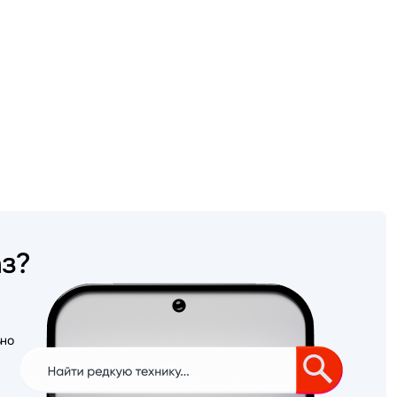
аз?
ьно