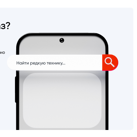
аз?
ьно