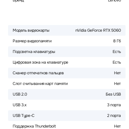
Бренд
Lenovo
Модель видеокарты
nVidia GeForce RTX 5060
Размер видеопамяти
8 Гб
Подсветка клавиатуры
Есть
Цифровая зона на клавиатуре
Есть
Сканер отпечатков пальцев
Нет
Слот считывания карт памяти
Нет
USB 2.0
Без USB
USB 3.x
3 порта
USB Type-C
2 порта
Поддержка Thunderbolt
Нет