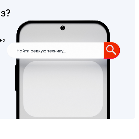
аз?
ьно