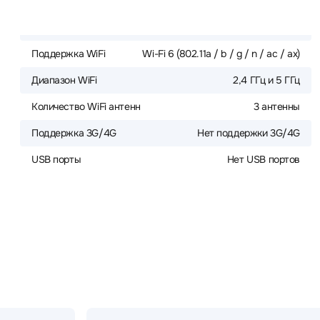
Поддержка WiFi
Wi-Fi 6 (802.11a / b / g / n / ac / ax)
Диапазон WiFi
2,4 ГГц и 5 ГГц
Количество WiFi антенн
3 антенны
Поддержка 3G/4G
Нет поддержки 3G/4G
USB порты
Нет USB портов