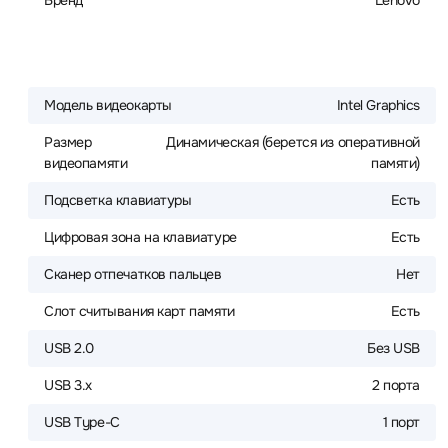
Бренд
Lenovo
Модель видеокарты
Intel Graphics
Размер
Динамическая (берется из оперативной
видеопамяти
памяти)
Подсветка клавиатуры
Есть
Цифровая зона на клавиатуре
Есть
Сканер отпечатков пальцев
Нет
Слот считывания карт памяти
Есть
USB 2.0
Без USB
USB 3.x
2 порта
USB Type-C
1 порт