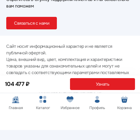
вам поможем
Связаться с нами
Сайт носит информационный характер и не является
публичной офертой.
Цена, внешний вид, цвет, комплектация и характеристики
товаров указаны для ознакомительных целей и могут не
совпадать с соответствующими параметрами поставляемых
товаров - уточняйте информацию у менеджера при
104 477 ₽
Узнать
оформлении заказа.
Политика конфиденциальности
© 2012 — 2026 ООО «Эпл Тэк»
Главная
Каталог
Избранное
Профиль
Корзина