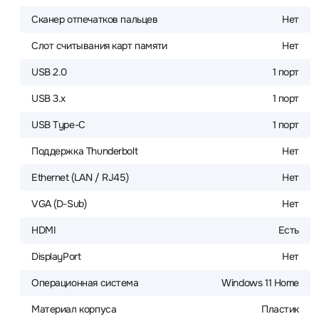
Сканер отпечатков пальцев
Нет
Слот считывания карт памяти
Нет
USB 2.0
1 порт
USB 3.x
1 порт
USB Type-C
1 порт
Поддержка Thunderbolt
Нет
Ethernet (LAN / RJ45)
Нет
VGA (D-Sub)
Нет
HDMI
Есть
DisplayPort
Нет
Операционная система
Windows 11 Home
Материал корпуса
Пластик