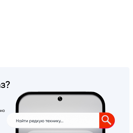
аз?
ьно