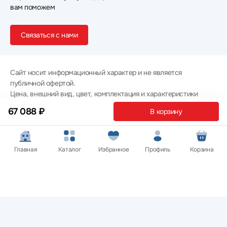
вам поможем
Связаться с нами
Сайт носит информационный характер и не является
публичной офертой.
Цена, внешний вид, цвет, комплектация и характеристики
товаров указаны для ознакомительных целей и могут не
67 088 ₽
В корзину
совпадать с соответствующими параметрами поставляемых
товаров - уточняйте информацию у менеджера при
оформлении заказа.
Политика конфиденциальности
Главная
Каталог
Избранное
Профиль
Корзина
© 2012 — 2026 ООО «Эпл Тэк»