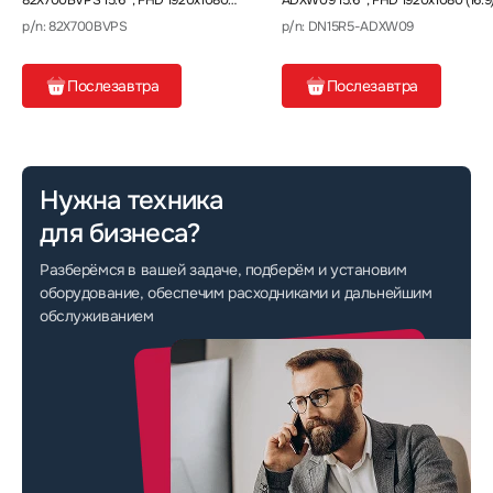
82X700BVPS 15.6 ", FHD 1920x1080
ADXW09 15.6 ", FHD 1920x1080 (16:9)
(16:9), Core i3, 8 Гб
Ryzen 5, 16 Гб
p/n: 82X700BVPS
p/n: DN15R5-ADXW09
Послезавтра
Послезавтра
Нужна техника
для бизнеса?
Разберёмся в вашей задаче, подберём и установим
оборудование, обеспечим расходниками и дальнейшим
обслуживанием