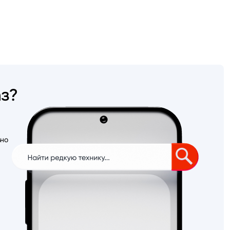
аз?
ьно