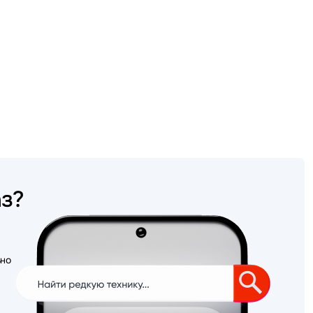
аз?
ьно