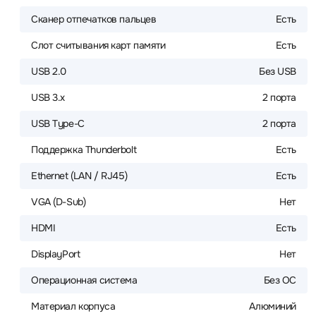
Сканер отпечатков пальцев
Есть
Слот считывания карт памяти
Есть
USB 2.0
Без USB
USB 3.x
2 порта
USB Type-C
2 порта
Поддержка Thunderbolt
Есть
Ethernet (LAN / RJ45)
Есть
VGA (D-Sub)
Нет
HDMI
Есть
DisplayPort
Нет
Операционная система
Без ОС
Материал корпуса
Алюминий