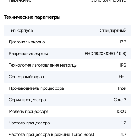
Партномер
90nb13x1-m00mr0
Технические параметры
Тип корпуса
Стандартный
Диагональ экрана
17.3
Разрешение экрана
FHD 1920x1080 (16:9)
Технология изготовления матрицы
IPS
Сенсорный экран
Нет
Производитель процессора
Intel
Серия процессора
Core 3
Модель процессора
100U
Частота процессора
1.2
Частота процессора в режиме Turbo Boost
4.7