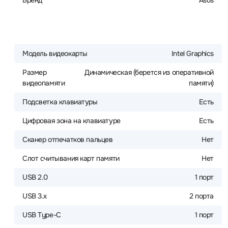
Бренд
Asus
Модель видеокарты
Intel Graphics
Размер
Динамическая (берется из оперативной
видеопамяти
памяти)
Подсветка клавиатуры
Есть
Цифровая зона на клавиатуре
Есть
Сканер отпечатков пальцев
Нет
Слот считывания карт памяти
Нет
USB 2.0
1 порт
USB 3.x
2 порта
USB Type-C
1 порт