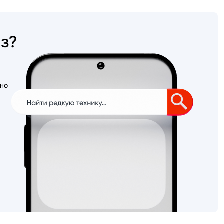
аз?
ьно